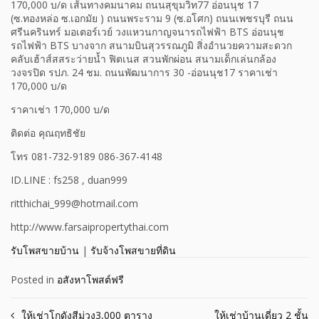
170,000 บ/ด เส้นทางคมนาคม ถนนสุขุมวิท77 อ่อนนุช 17
(ซ.ทองหล่อ ซ.เอกมัย ) ถนนพระราม 9 (ซ.อโศก) ถนนเพชรบุรี ถนน
ศรีนครินทร์ มอเตอร์เวย์ วงแหวนกาญจนารถไฟฟ้า BTS อ่อนนุช
รถไฟฟ้า BTS บางจาก สนามบินสุวรรณภูมิ สิ่งอำนวยความสะดวก
คลับเฮ้าส์สสระว่ายน้ำ ฟิตเนส สวนพักผ่อน สนามเด็กเล่นกล้อง
วงจรปิด รปภ. 24 ชม. ถนนพัฒนาการ 30 -อ่อนนุช17 ราคาเช่า
170,000 บ/ด
ราคาเช่า 170,000 บ/ด
ติดต่อ คุณฤทธิชัย
โทร 081-732-9189 086-367-4148
ID.LINE : fs258 , duan999
ritthichai_999@hotmail.com
http://www.farsaipropertythai.com
รับโพสขายบ้าน
|
รับจ้างโพสขายที่ดิน
Posted in
อสังหาโพสต์ฟรี
ให้เช่าโกดังสีม่วง3,000 ตาราง
ให้เช่าบ้านเดี่ยว 2 ชั้น