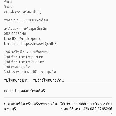
ชั้น 4
วิวสวย
ตกแต่งครบ พร้อมเข้าอยู่
ราคาเช่า 55,000 บาท/เดือน
สนใจสอบถามข้อมูลเพิ่มเติม
082-6268246
Line ID : @realexpertx
Link Line : https://lin.ee/DJchlN3
ใกล้ รถไฟฟ้า BTS พร้อมพงษ์
ใกล้ ห้าง The Emporium
ใกล้ ห้าง The Emquartier
ใกล้ ถนนสุขุมวิท
ใกล้ โรงพยาบาลสมิติเวช สุขุมวิท
รับโพสขายบ้าน
|
รับจ้างโพสขายที่ดิน
Posted in
อสังหาโพสต์ฟรี
Post
ม.แลนซีโอ คริป ศรีราชา-บ่อวิน
ให้เช่า The Address อโศก 2 ห้อง
นอน 68 ตรม. 42k 082-6268246
จ.ชลบุรี
navigation