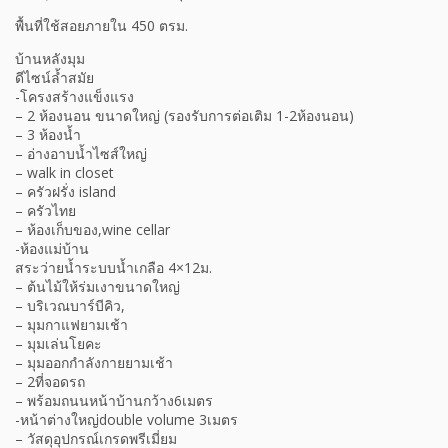
พื้นที่ใช้สอยภายใน 450 ตรม.
บ้านหลังมุม
ดีไซน์ล้ำสมัย
-โครงสร้างแข็งแรง
– 2 ห้องนอน ขนาดใหญ่ (รองรับการต่อเติม 1-2ห้องนอน)
– 3 ห้องน้ำ
– อ่างอาบน้ำไซส์ใหญ่
– walk in closet
– ครัวฝรั่ง island
– ครัวไทย
– ห้องเก็บของ,wine cellar
-ห้องแม่บ้าน
สระว่ายน้ำระบบน้ำเกลือ 4×12ม.
– ต้นไม้ให้ร่มเงาขนาดใหญ่
– บริเวณบาร์บีคิว,
– มุมกาแฟยามเช้า
– มุมเล่นโยคะ
– มุมออกกำลังกายยามเช้า
– 2ที่จอดรถ
– พร้อมถนนหน้าบ้านกว้าง6เมตร
-หน้าต่างใหญ่double volume 3เมตร
– วัสดุอุปกรณ์เกรดพรีเมี่ยม