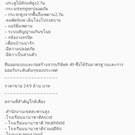
-ประตูไม้สักแท้สูง2.7ม.
-กระจกtemperปลอดภัย
– กระจกสูงจากพื้นถึงเพดาน2.7ม.
-ลมพัดflow เย็นโล่งโปร่งสบาย
– แอร์ฝั่งเพดาน
– ระบบสัญญาณกันขโมย
– กล้องวงจรปิด
-เพื่อนบ้านน่ารัก
-มีความปลอดภัย
-มีควาเป็นส่วนตัว
ทีมออกแบบและก่อสร้างจากบริษัทA 49 ซึ่งได้รับมาตรฐานและการ
ยอมรับระดับต้นๆของประเทศ
_ _ _ _ _ _ _ _ _ _ _ _ _ _ _ _ _ _
ราคาขาย 24.9 ล้าน บาท
_ _ _ _ _ _ _ _ _ _ _ _ _ _ _ _ _ _
สถานที่สำคัญใกล้เคียง
-สำนักงานเขตสะพานสูง
-โรงเรียนนานาชาติAscot
– โรงเรียนนานาชาติ Heathfield
– โรงเรียนนานาชาติร่วมฤดีRis
-โรงบาลเกษมราษฎร์