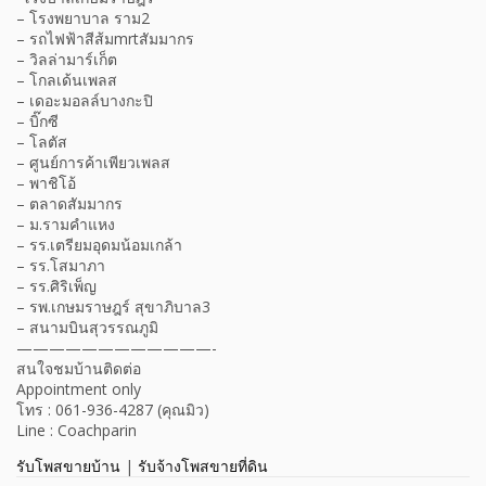
– โรงพยาบาล ราม2
– รถไฟฟ้าสีส้มmrtสัมมากร
– วิลล่ามาร์เก็ต
– โกลเด้นเพลส
– เดอะมอลล์บางกะปิ
– บิ๊กซี
– โลตัส
– ศูนย์การค้าเพียวเพลส
– พาชิโอ้
– ตลาดสัมมากร
– ม.รามคำแหง
– รร.เตรียมอุดมน้อมเกล้า
– รร.โสมาภา
– รร.ศิริเพ็ญ
– รพ.เกษมราษฎร์ สุขาภิบาล3
– สนามบินสุวรรณภูมิ
————————————-
สนใจชมบ้านติดต่อ
Appointment only
โทร : 061-936-4287 (คุณมิว)
Line : Coachparin
รับโพสขายบ้าน
|
รับจ้างโพสขายที่ดิน