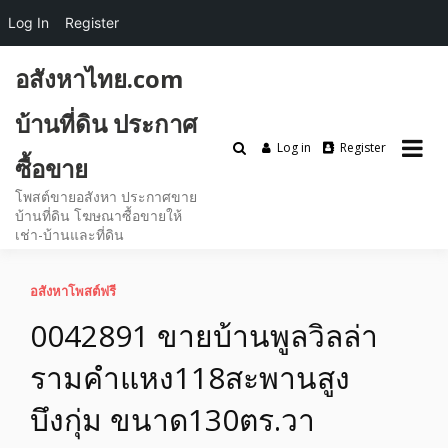
Log In
Register
Skip
อสังหาไทย.com
to
content
บ้านที่ดิน ประกาศ
Log in
Register
ซื้อขาย
โพสต์ขายอสังหา ประกาศขาย
บ้านที่ดิน โฆษณาซื้อขายให้
เช่า-บ้านและที่ดิน
อสังหาโพสต์ฟรี
0042891 ขายบ้านพูลวิลล่า
รามคำแหง118สะพานสูง
บึงกุ่ม ขนาด130ตร.วา