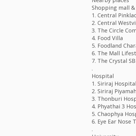
Shopping mall &
1. Central Pinkla
2. Central Westvi
3. The Circle Co
4. Food Villa
5. Foodland Cha
6. The Mall Life
7. The Crystal S
.
Hospital
1. Siriraj Hospita
2. Siriraj Piyama
3. Thonburi Hosp
4. Phyathai 3 Hos
5. Chaophya Hosp
6. Eye Ear Nose 
.