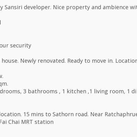
y Sansiri developer. Nice property and ambience with 
l
our security
 house. Newly renovated. Ready to move in. Location 
w.
sqm.
drooms, 3 bathrooms , 1 kitchen ,1 living room, 1 d
location. 15 mins to Sathorn road. Near Ratchaphr
Fai Chai MRT station