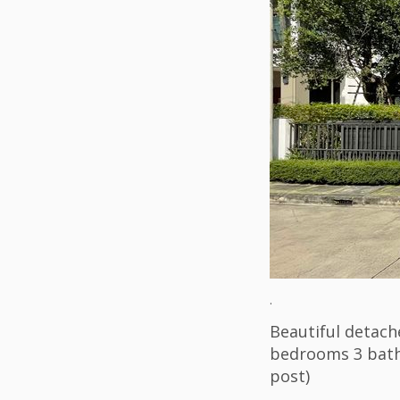
.
Beautiful detach
bedrooms 3 bath
post)
.