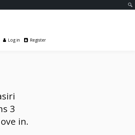
Log in
Register
siri
ms 3
ove in.