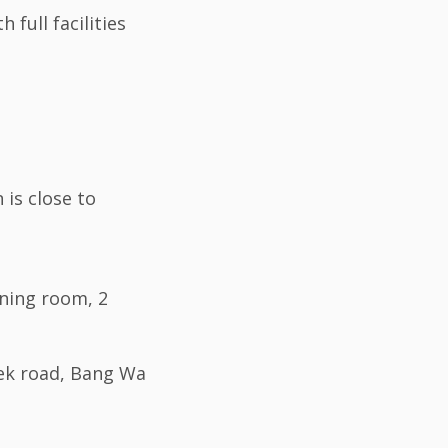
full facilities
is close to
ining room, 2
uek road, Bang Wa