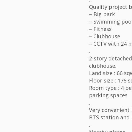
Quality project b
– Big park
– Swimming poo
– Fitness
– Clubhouse
– CCTV with 24 h
.
2-story detached
clubhouse.
Land size : 66 sq
Floor size : 176 
Room type : 4 be
parking spaces
.
Very convenient 
BTS station and 
.
Nearby places