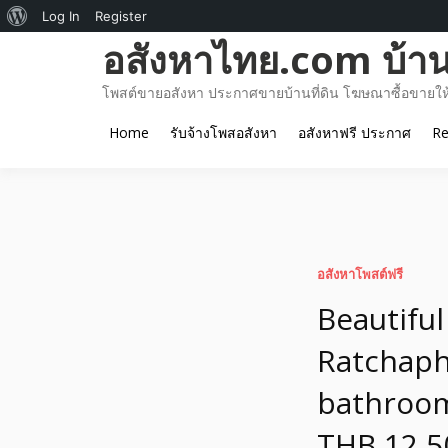
About
Log In
Register
Skip
อสังหาไทย.com บ้านท
WordPress
to
content
โพสต์ขายอสังหา ประกาศขายบ้านที่ดิน โฆษณาซื้อขายให้เ
Home
รับจ้างโพสอสังหา
อสังหาฟรี ประกาศ
Re
อสังหาโพสต์ฟรี
Beautiful
Ratchaph
bathroom
THB 12,5