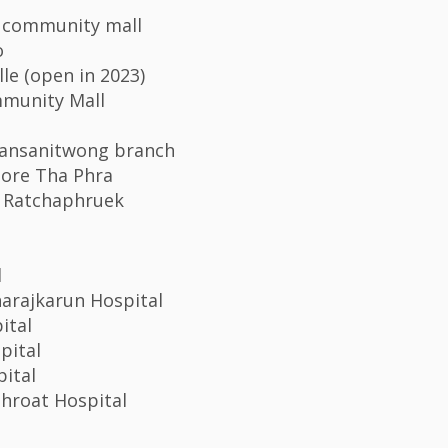
 community mall
o
lle (open in 2023)
mmunity Mall
ransanitwong branch
store Tha Phra
B Ratchaphruek
l
harajkarun Hospital
ital
pital
ital
Throat Hospital