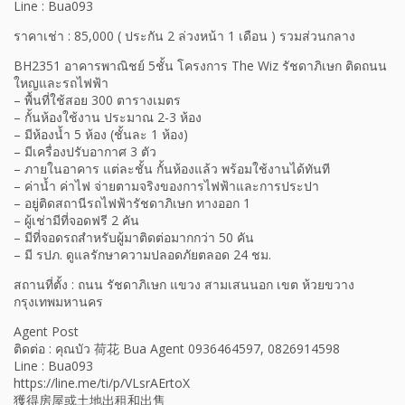
Line : Bua093
ราคาเช่า : 85,000 ( ประกัน 2 ล่วงหน้า 1 เดือน ) รวมส่วนกลาง
BH2351 อาคารพาณิชย์ 5ชั้น โครงการ The Wiz รัชดาภิเษก ติดถนน
ใหญและรถไฟฟ้า
– พื้นที่ใช้สอย 300 ตารางเมตร
– กั้นห้องใช้งาน ประมาณ 2-3 ห้อง
– มีห้องน้ำ 5 ห้อง (ชั้นละ 1 ห้อง)
– มีเครื่องปรับอากาศ 3 ตัว
– ภายในอาคาร แต่ละชั้น กั้นห้องแล้ว พร้อมใช้งานได้ทันที
– ค่าน้ำ ค่าไฟ จ่ายตามจริงของการไฟฟ้าและการประปา
– อยู่ติดสถานีรถไฟฟ้ารัชดาภิเษก ทางออก 1
– ผู้เช่ามีที่จอดฟรี 2 คัน
– มีที่จอดรถสำหรับผู้มาติดต่อมากกว่า 50 คัน
– มี รปภ. ดูแลรักษาความปลอดภัยตลอด 24 ชม.
สถานที่ตั้ง : ถนน รัชดาภิเษก แขวง สามเสนนอก เขต ห้วยขวาง
กรุงเทพมหานคร
Agent Post
ติดต่อ : คุณบัว 荷花 Bua Agent 0936464597, 0826914598
Line : Bua093
https://line.me/ti/p/VLsrAErtoX
獲得房屋或土地出租和出售