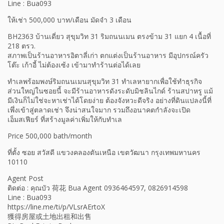
Line : Bua093
ให้เช่า 500,000 บาท/เดือน มัดจำ 3 เดือน
BH2363 บ้านเดี่ยว สุขุมวิท 31 ริมถนนเมน ตรงข้าม 31 แยก 4 เนื้อที่
218 ตรว.
สภาพเป็นร้านอาหารอิตาลี่เก่า ตกแต่งเป็นร้านอาหาร มีอุปกรณ์ครัว
โต๊ะ เก้าอี้ ไม่ต้องเซ้ง เข้ามาทําร้านต่อได้เลย
ทําเลพร้อมพงษ์ริมถนนเมนสุขุมวิท 31 ทําเลหายากเพื่อใช้ทําธุรกิจ
ส่วนใหญ่ในซอยนี้ จะมีร้านอาหารดังระดับมิชลินไกด์ ร้านสปาหรู แม้
มีเงินก็ไม่ใช่จะหาเช่าได้โดยง่าย ต้องจังหวะดีจริง อย่างที่ดินแปลงนี้ที่
เพึ่งเข้าสู่ตลาดเช่า จึงน่าสนใจมาก รวมถึงอนาคตกําลังจะเปิด
เอ็มสเฟียร์ ที่สร้างมูลค่าเพิ่มให้กับทําเล
Price 500,000 bath/month
ที่ตั้ง ซอย สวัสดี แขวงคลองตันเหนือ เขตวัฒนา กรุงเทพมหานคร
10110
Agent Post
ติดต่อ : คุณบัว 荷花 Bua Agent 0936464597, 0826914598
Line : Bua093
https://line.me/ti/p/VLsrAErtoX
獲得房屋或土地出租和出售