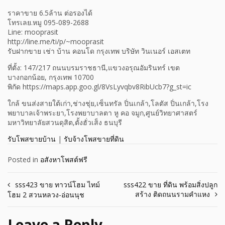
ราคาขาย 6.5ล้าน ต่อรองได้
โทรเลย.หมู 095-089-2688
Line: mooprasit
http://line.me/ti/p/~mooprasit
รับฝากขาย เช่า บ้าน คอนโด กรุงเทพ บริษัท วินเนอร์ เอสเตท
ที่ตั้ง: 147/217 ถนนบรมราชธานี,แขวงอรุณอัมรินทร์ เขต
บางกอกน้อย, กรุงเทพ 10700
พิกัด https://maps.app.goo.gl/8VsLyvqbv8RibUcb7?g_st=ic
ใกล้ ขนส่งสายใต้เก่า,ช่างชุ่ย,เซ็นทรัล ปิ่นเกล้า,โลตัส ปิ่นเกล้า,โรง
พยาบาลเจ้าพระยา,โรงพยาบาลตา หู คอ จมูก,ศูนย์วิทยาศาสตร์
มหาวิทยาลัยสวนดุสิต,ตั้งฮั่วเส็ง ธนบุรี
รับโพสขายบ้าน
|
รับจ้างโพสขายที่ดิน
Posted in
อสังหาโพสต์ฟรี
Post
sss423 ขาย ทาวน์โฮม ไทม์
sss422 ขาย ที่ดิน พร้อมสิ่งปลูก
สร้าง ติดถนนรามคำแหง
โฮม 2 สวนหลวง-อ่อนนุช
navigation
Leave a Reply