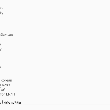
OS
ity
ุกห้องนอน
S
y
y
r Korean
9 6289
้นท์
 for EN/TH
างโพสขายที่ดิน