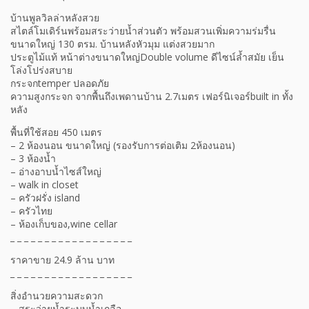
บ้านพูลวิลล่าหลังสวย
สไตล์โมเดิร์นพร้อมสระว่ายน้ำส่วนตัว พร้อมสวนเพิ่มความร่มรื่น
ขนาดใหญ่ 130 ตรม. บ้านหลังหัวมุม แต่งสวยมาก
ประตูไม้แท้ หน้าต่างขนาดใหญ่Double volume ดีไซน์ล้ำสมัย เย็น
โล่งโปร่งสบาย
กระจกtemper ปลอดภัย
ความสูงกระจก จากพื้นถึงเพดานบ้าน 2.7เมตร เฟอร์นิเจอร์built in ทั้ง
หลัง
พื้นที่ใช้สอย 450 เมตร
– 2 ห้องนอน ขนาดใหญ่ (รองรับการต่อเติม 2ห้องนอน)
– 3 ห้องน้ำ
– อ่างอาบน้ำไซส์ใหญ่
– walk in closet
– ครัวฝรั่ง island
– ครัวไทย
– ห้องเก็บของ,wine cellar
_ _ _ _ _ _ _ _ _ _ _ _ _ _ _ _ _ _
ราคาขาย 24.9 ล้าน บาท
_ _ _ _ _ _ _ _ _ _ _ _ _ _ _ _ _ _
สิ่งอำนวยความสะดวก
– สระว่ายน้ำระบบน้ำเกลือ