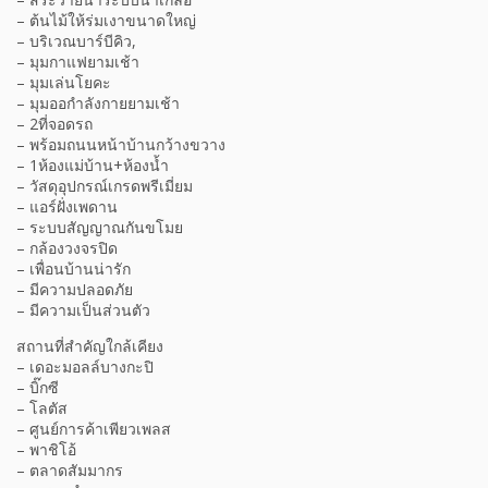
– ต้นไม้ให้ร่มเงาขนาดใหญ่
– บริเวณบาร์บีคิว,
– มุมกาแฟยามเช้า
– มุมเล่นโยคะ
– มุมออกำลังกายยามเช้า
– 2ที่จอดรถ
– พร้อมถนนหน้าบ้านกว้างขวาง
– 1ห้องแม่บ้าน+ห้องน้ำ
– วัสดุอุปกรณ์เกรดพรีเมี่ยม
– แอร์ฝั่งเพดาน
– ระบบสัญญาณกันขโมย
– กล้องวงจรปิด
– เพื่อนบ้านน่ารัก
– มีความปลอดภัย
– มีความเป็นส่วนตัว
สถานที่สำคัญใกล้เคียง
– เดอะมอลล์บางกะปิ
– บิ๊กซี
– โลตัส
– ศูนย์การค้าเพียวเพลส
– พาชิโอ้
– ตลาดสัมมากร