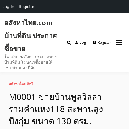
Log In
Register
Skip
อสังหาไทย.com
to
content
บ้านที่ดิน ประกาศ
Log in
Register
ซื้อขาย
โพสต์ขายอสังหา ประกาศขาย
บ้านที่ดิน โฆษณาซื้อขายให้
เช่า-บ้านและที่ดิน
อสังหาโพสต์ฟรี
M0001 ขายบ้านพูลวิลล่า
รามคำแหง118 สะพานสูง
บึงกุ่ม ขนาด 130 ตรม.