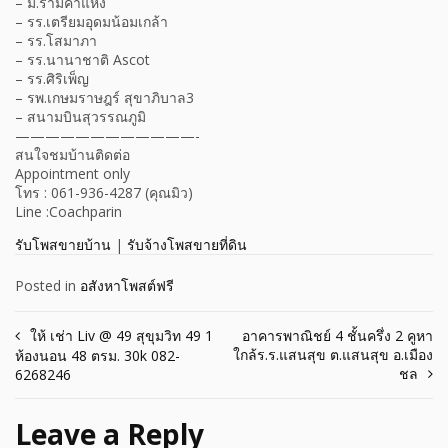
– ม.รามคำแหง
– รร.เตรียมอุดมน้อมเกล้า
– รร.โสมาภา
– รร.นานาชาติ Ascot
– รร.ศิริเพ็ญ
– รพ.เกษมราษฎร์ สุขาภิบาล3
– สนามบินสุวรรณภูมิ
————————————-
สนใจชมบ้านติดต่อ
Appointment only
โทร : 061-936-4287 (คุณมิว)
Line :Coachparin
รับโพสขายบ้าน
|
รับจ้างโพสขายที่ดิน
Posted in
อสังหาโพสต์ฟรี
Post
ให้ เช่า Liv @ 49 สุขุมวิท 49 1
อาคารพาณิชย์ 4 ชั้นครึ่ง 2 คูหา
ใกล้ร.ร.แสนสุข ต.แสนสุข อ.เมือง
ห้องนอน 48 ตรม. 30k 082-
navigation
ชล
6268246
Leave a Reply