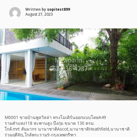
Written by
sopitest899
August 27, 2023
M0001 ขายบ้านพูลวิลล่า ทรงโมเดิร์นออกแบบโดยA49
รามคำแหง118 สะพานสูง บึงกุ่ม ขนาด 130 ตรม.
ใกล้.mrt สัมมากร นานาชาติAscot,นานาชาติHeathfield,นานาชาติ
ร่วมฤดีRis,ใกล้พระราม9-กรุงเทพกรีฑา