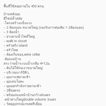
พื้นที่ใช้สอยภายใน 450 ตรม.
บ้านหลังมุม
ดีไซน์ล้ำสมัย
-โครงสร้างแข็งแรง
– 2 ห้องนอน ขนาดใหญ่ (รองรับการต่อเติม 1-2ห้องนอน)
– 3 ห้องน้ำ
– อ่างอาบน้ำไซส์ใหญ่
– walk in closet
– ครัวฝรั่ง island
– ครัวไทย
– ห้องเก็บของ,wine cellar
-ห้องแม่บ้าน
สระว่ายน้ำระบบน้ำเกลือ 4×12ม.
– ต้นไม้ให้ร่มเงาขนาดใหญ่
– บริเวณบาร์บีคิว,
– มุมกาแฟยามเช้า
– มุมเล่นโยคะ
– มุมออกกำลังกายยามเช้า
– 2ที่จอดรถ
– พร้อมถนนหน้าบ้านกว้าง6เมตร
-หน้าต่างใหญ่double volume 3เมตร
– วัสดุอุปกรณ์เกรดพรีเมี่ยม