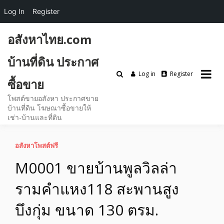
Log In
Register
Skip
อสังหาไทย.com
to
content
บ้านที่ดิน ประกาศ
Log in
Register
ซื้อขาย
โพสต์ขายอสังหา ประกาศขาย
บ้านที่ดิน โฆษณาซื้อขายให้
เช่า-บ้านและที่ดิน
อสังหาโพสต์ฟรี
M0001 ขายบ้านพูลวิลล่า
รามคำแหง118 สะพานสูง
บึงกุ่ม ขนาด 130 ตรม.