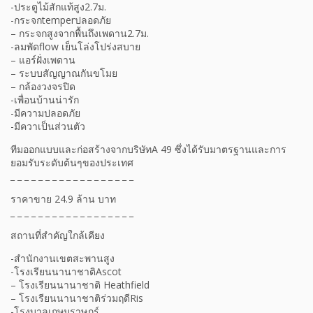
-ประตูไม้สักแท้สูง2.7ม.
-กระจกtemperปลอดภัย
– กระจกสูงจากพื้นถึงเพดาน2.7ม.
-ลมพัดflow เย็นโล่งโปร่งสบาย
– แอร์ฝั่งเพดาน
– ระบบสัญญาณกันขโมย
– กล้องวงจรปิด
-เพื่อนบ้านน่ารัก
-มีความปลอดภัย
-มีควาเป็นส่วนตัว
ทีมออกแบบและก่อสร้างจากบริษัทA 49 ซึ่งได้รับมาตรฐานและการ
ยอมรับระดับต้นๆของประเทศ
_ _ _ _ _ _ _ _ _ _ _ _ _ _ _ _ _ _
ราคาขาย 24.9 ล้าน บาท
_ _ _ _ _ _ _ _ _ _ _ _ _ _ _ _ _ _
สถานที่สำคัญใกล้เคียง
-สำนักงานเขตสะพานสูง
-โรงเรียนนานาชาติAscot
– โรงเรียนนานาชาติ Heathfield
– โรงเรียนนานาชาติร่วมฤดีRis
-โรงบาลเกษมราษฎร์