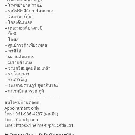
– โรงพยาบาล ราม2
– รถไฟฟ้าสีส้มmrtสัมมากร
– วิลล่ามาร์เก็ต
– โกลเด้นเพลส
– เดอะมอลล์บางกะปิ
– บิ๊กซี
– โลตัส
– ศูนย์การค้าเพียวเพลส
– พาชิโอ้
– ตลาดสัมมากร
– ม.รามคำแหง
– รร.เตรียมอุดมน้อมเกล้า
– รร.โสมาภา
– รร.ศิริเพ็ญ
– รพ.เกษมราษฎร์ สุขาภิบาล3
– สนามบินสุวรรณภูมิ
————————————-
สนใจชมบ้านติดต่อ
Appointment only
โทร : 061-936-4287 (คุณมิว)
Line : Coachparin
Line : https://line.me/ti/p/I5Ofd8Lti1