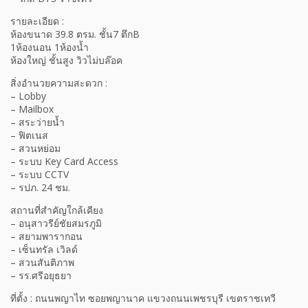
รายละเอียด :
ห้องขนาด 39.8 ตรม. ชั้น7 ตึกB
1ห้องนอน 1ห้องน้ำ
ห้องใหญ่ ชั้นสูง วิวไม่บล๊อค
สิ่งอำนวยความสะดวก :
– Lobby
– Mailbox
– สระว่ายน้ำ
– ฟิตเนส
– สวนหย่อม
– ระบบ Key Card Access
– ระบบ CCTV
– รปภ. 24 ชม.
สถานที่สำคัญใกล้เคียง
– อนุสาวรีย์ชัยสมรภูมิ
– สยามพารากอน
– เซ็นทรัล เวิลด์
– สวนสันติภาพ
– รร.ศรีอยุธยา
ที่ตั้ง : ถนนพญาไท ซอยพญานาค แขวงถนนเพชรบุรี เขตราชเทวี