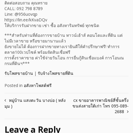
ติดต่อสอบถาม คุณทราย
CALL: 092 798 8789
Line: @956uovqp
https://lin.ee/kKvaDQv
ให้บริการรับฝากขาย เช่า ซื้อ อสังหาริมทรัพย์ ทุกชนิด
***สำหรับท่านที่ต้องการขายบ้าน ทาวน์เฮ้าส์ คอนโดและที่ดิน แต่
ไม่มีเวลาขาย หรือขายมานานแล้ว
ยังขายไม่ได้ ต้องการฝากขายทางเรายินดีให้คำปรึกษาฟรี! ทำการ
ตลาด100เวปไซค์ พร้อมจัดสินเชื่อฟรี
การตั้งราคาขาย ค่าใช้จ่ายวันโอน การยื่นกู้สินเชื่อแบงค์ การโอนณ
กรมที่ดินฯ***
รับโพสขายบ้าน
|
รับจ้างโพสขายที่ดิน
Posted in
อสังหาโพสต์ฟรี
Post
หมู่บ้าน แสงตะวัน บางบ่อ ( หลัง
cx ขายอาคารพาณิชย์สี่ชั้นครึ่ง
ขนส่งสายใต้เก่า โทร 095-089-
มุม )
navigation
2688
Leave a Reply