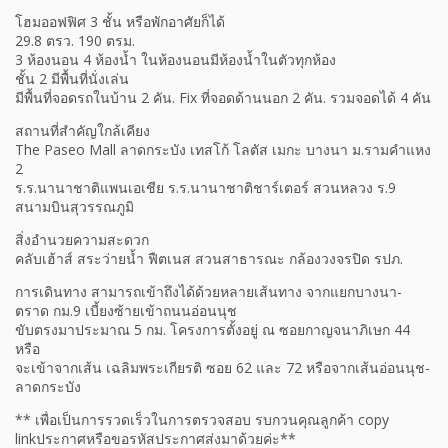
โฮมออฟฟิศ 3 ชั้น หรือพักอาศัยก็ได้
29.8 ตรว. 190 ตรม.
3 ห้องนอน 4 ห้องน้ำ ในห้องนอนมีห้องน้ำในตัวทุกห้อง
ชั้น 2 มีพื้นที่นั่งเล่น
มีพื้นที่จอดรถในบ้าน 2 คัน. Fix ที่จอดด้านนอก 2 คัน. รวมจอดได้ 4 คัน
สถานที่สำคัญใกล้เคียง
The Paseo Mall ลาดกระบัง เทสโก้ โลตัส เมกะ บางนา ม.รามคำแหง
2
ร.ร.นานาชาติแพนเอเชีย ร.ร.นานาชาติชาร์เตอร์ สวนหลวง ร.9
สนามบินสุวรรณภูมิ
สิ่งอำนวยความสะดวก
คลับเฮ้าส์ สระว่ายน้ำ ฟืตเนส สวนสาธารณะ กล้องวงจรปิด รปภ.
การเดินทาง สามารถเข้าถึงได้ด้วยหลายเส้นทาง จากแยกบางนา-
ตราด กม.9 เบี้ยงซ้ายเข้าถนนอ่อนนุช
ขับตรงมาประมาณ 5 กม. โครงการตั้งอยู่ ณ ซอยกาญจนาภิเษก 44
หรือ
จะเข้าจากเส้น เฉลิมพระเกียรติ ซอย 62 และ 72 หรือจากเส้นอ่อนนุช-
ลาดกระบัง
** เพื่อเป็นการรวดเร็วในการตรวจสอบ รบกวนคุณลูกค้า copy
linkประกาศหรือขอรหัสประกาศส่งมาด้วยค่ะ**