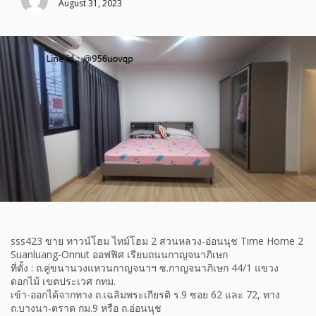
August 31, 2023
sss423 ขาย ทาวน์โฮม ไทม์โฮม 2 สวนหลวง-อ่อนนุช Time Home 2
Suanluang-Onnut ออฟฟิศ เรียบถนนกาญจนาภิเษก
ที่ตั้ง : ถ.คู่ขนานวงแหวนกาญจนาฯ ซ.กาญจนาภิเษก 44/1 แขวง
ดอกไม้ เขตประเวศ กทม.
เข้า-ออกได้จากทาง ถ.เฉลิมพระเกียรติ ร.9 ซอย 62 และ 72, ทาง
ถ.บางนา-ตราด กม.9 หรือ ถ.อ่อนนุช