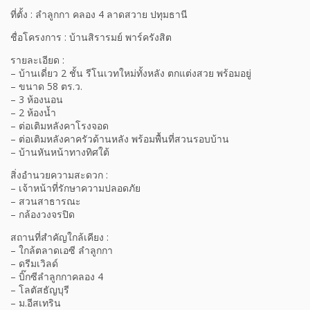
ที่ตั้ง : ลำลูกกา คลอง 4 ลาดสวาย ปทุมธานี
ชื่อโครงการ : บ้านสิรารมย์ พาร์ครังสิต
รายละเอียด :
– บ้านเดี่ยว 2 ชั้น รีโนเวทใหม่ทั้งหลัง ตกแต่งสวย พร้อมอยู่
– ขนาด 58 ตร.ว.
– 3 ห้องนอน
– 2 ห้องน้ำ
– ต่อเติมหลังคาโรงจอด
– ต่อเติมหลังคาครัวด้านหลัง พร้อมพื้นที่สวนรอบบ้าน
– บ้านหันหน้าทางทิศใต้
สิ่งอำนวยความสะดวก :
– เจ้าหน้าที่รักษาความปลอดภัย
– สวนสาธารณะ
– กล้องวงจรปิด
สถานที่สำคัญใกล้เคียง :
– ใกล้ตลาดเอซี ลำลูกกา
– ดรีมเวิลด์
– บิ๊กซีลำลูกกาคลอง 4
– โลตัสธัญบุรี
– ม.อีสเทริน