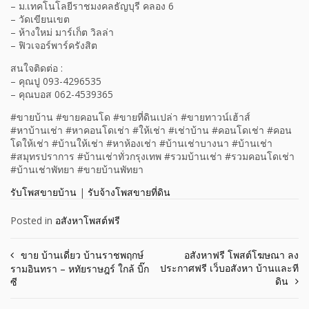
– ม.เทคโนโลยีราชมงคลธัญบุรี คลอง 6
– วัดเขียนเขต
– ห้างใหม่ มาร์เก็ต วิลล่า
– ฟิวเจอร์พาร์ครังสิต
สนใจติดต่อ :
– คุณปู 093-4296535
– คุณบอส 062-4539365
#ขายบ้าน #ขายคอนโด #ขายที่ดินเปล่า #ขายทาวน์เฮ้าส์
#หาบ้านเช่า #หาคอนโดเช่า #ให้เช่า #เช่าบ้าน #คอนโดเช่า #คอน
โดให้เช่า #บ้านให้เช่า #หาห้องเช่า #บ้านเช่าบางนา #บ้านเช่า
#สมุทรปราการ #บ้านเช่าทั่วกรุงเทพ #รวมบ้านเช่า #รวมคอนโดเช่า
#บ้านเช่าพัทยา #ขายบ้านพัทยา
รับโพสขายบ้าน
|
รับจ้างโพสขายที่ดิน
Posted in
อสังหาโพสต์ฟรี
Post
ขาย บ้านเดี่ยว บ้านราชพฤกษ์
อสังหาฟรี โพสต์โฆษณา ลง
ประกาศฟรี เว็บอสังหา บ้านและที
รามอินทรา – หทัยราษฎร์ ใกล้ บิ๊ก
navigation
ดิน
ซี