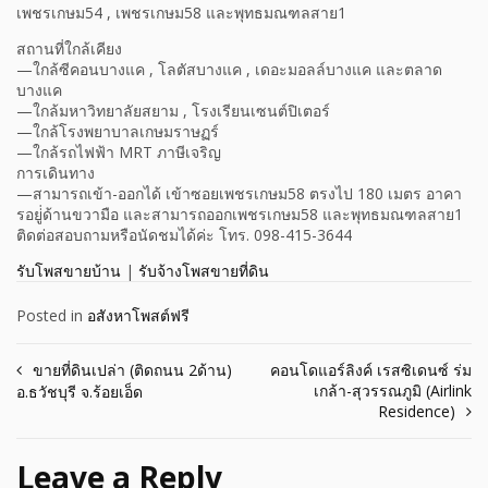
เพชรเกษม54 , เพชรเกษม58 และพุทธมณฑลสาย1
สถานที่ใกล้เคียง
—ใกล้ซีคอนบางแค , โลตัสบางแค , เดอะมอลล์บางแค และตลาด
บางแค
—ใกล้มหาวิทยาลัยสยาม , โรงเรียนเซนต์ปิเตอร์
—ใกล้โรงพยาบาลเกษมราษฏร์
—ใกล้รถไฟฟ้า MRT ภาษีเจริญ
การเดินทาง
—สามารถเข้า-ออกได้ เข้าซอยเพชรเกษม58 ตรงไป 180 เมตร อาคา
รอยู่่ด้านขวามือ และสามารถออกเพชรเกษม58 และพุทธมณฑลสาย1
ติดต่อสอบถามหรือนัดชมได้ค่ะ โทร. 098-415-3644
รับโพสขายบ้าน
|
รับจ้างโพสขายที่ดิน
Posted in
อสังหาโพสต์ฟรี
Post
ขายที่ดินเปล่า (ติดถนน 2ด้าน)
คอนโดแอร์ลิงค์ เรสซิเดนซ์ ร่ม
เกล้า-สุวรรณภูมิ (Airlink
อ.ธวัชบุรี จ.ร้อยเอ็ด
navigation
Residence)
Leave a Reply