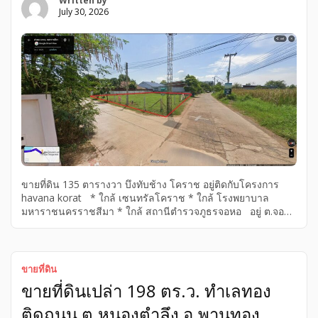
Written by
July 30, 2026
ขายที่ดิน 135 ตารางวา บึงทับช้าง โคราช อยู่ติดกับโครงการ
havana korat * ใกล้ เซนทรัลโคราช * ใกล้ โรงพยาบาล
มหาราชนครราชสีมา * ใกล้ สถานีตำรวจภูธรจอหอ อยู่ ต.จอหอ
อ.เมือง จ.นครราชสีมา ราคา 2,100,000 บาท ติดต่อ คุณบุ้ง
เบอร์โทร 0940168212
ขายที่ดิน
ขายที่ดินเปล่า 198 ตร.ว. ทำเลทอง
ติดถนน ต.หนองตำลึง อ.พานทอง