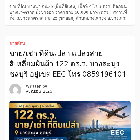
ขายที่ดิน บางนา กม.25 (พื้นที่สีแดง) เนื้อที่ 4 ไร่ 3 ตรว. ติดถนน
บางนา‑ตราด ฝั่งขาออก ราคาขาย 60,000 บาท /ตรว. สถานที่
ตั้ง: ถ.บางนาตราด กม. 25 (ขาออก) ตําบลบางเสาธง อ.บางเสาธง
จ.สมุทรปราการ ขนาดเนื้อที่: 4-0-3 ไร่ (1,603 ตร.ว. หรือ 6,412
ตร.ม.) ลักษณะที่ดิน: ที่ดินมีลักษณะเป็นรูปหลายเหลี่ยม ซึ่งตั้งอยู่
ติดบนถนนบางนา – ตราด หน้ากว้าง: ประมาณ 20 เมตร, ลึก:
ประมาณ 180 เมตร ระดับที่ดินเท่าพื้นถน ระบบสาธรณูปโภค
ขายที่ดิน
และสาธารณูปการ: ที่ดินทําเลดีติดถนนบางนา-ตราด กม.25
ขาย/เช่า ที่ดินเปล่า แปลงสวย
(ศูนย์กลางของโรงงานอุตสาหกรรมและใกล้สนามบินสุวรรณภูมิ)
เหมาะสําหรับลงทุนสร้างโชว์รูม โกดังสินค้า […]
สี่เหลี่ยมผืนผ้า 122 ตร.ว. บางละมุง
ชลบุรี อยู่เขต EEC โทร 0859196101
Written by
August 3, 2026