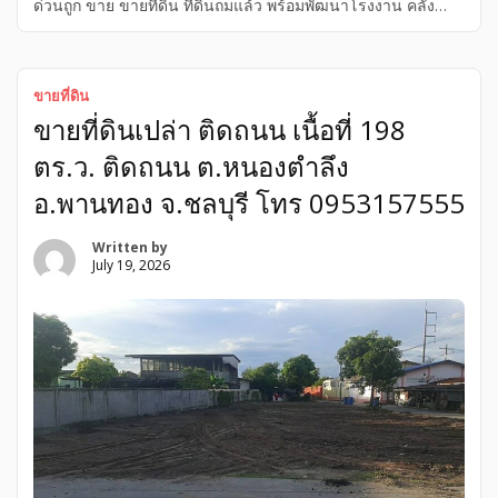
ด่วนถูก ขาย ขายที่ดิน ที่ดินถมแล้ว พร้อมพัฒนาโรงงาน คลัง
สินค้า หรือศูนย์กระจายสินค้า ใหม่ ถนน คสล. ิติดถนนเข้าออก
สะดวก ขายด่วนถูก ขาย ขายที่ดิน สมุทรปราการ บางพลี *ศรีษะ
จรเข้ใหญ่ NOP#001
ที่ดินถมแล้ว พร้อมพัฒนาโรงงาน คลัง
สินค้า หรือศูนย์กระจายสินค้า
ทำเลอุตสาหกรรม บางนา–
ขายที่ดิน
ตราด กม.22 ต.ศีรษะจรเข้ใหญ่ อ.บางเสาธง จ.สมุทรปราการ ราย
ขายที่ดินเปล่า ติดถนน เนื้อที่ 198
ละเอียดที่ดิน เนื้อที่ 15-0-0 ไร่ หรือประมาณ 6,000 ตารางวา
ที่ดินถมแล้ว ช่วยลดเวลาและต้นทุนการเตรียมพื้นที่ อยู่ในเขต
ตร.ว. ติดถนน ต.หนองตำลึง
ผังเมืองสีม่วง หน้ากว้างประมาณ 146 เมตร ความลึกประมาณ
147 […]
อ.พานทอง จ.ชลบุรี โทร 0953157555
Written by
July 19, 2026