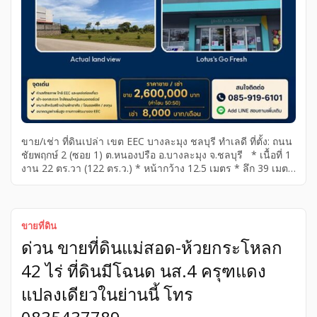
ขาย/เช่า ที่ดินเปล่า เขต EEC บางละมุง ชลบุรี ทำเลดี ที่ตั้ง: ถนน
ชัยพฤกษ์ 2 (ซอย 1) ต.หนองปรือ อ.บางละมุง จ.ชลบุรี * เนื้อที่ 1
งาน 22 ตร.วา (122 ตร.ว.) * หน้ากว้าง 12.5 เมตร * ลึก 39 เมตร
* รูปแปลงสวย สี่เหลี่ยมผืนผ้า * ที่ดินถมแล้ว ระดับเสมอถนน *
ถนนคอนกรีต เข้า-ออกสะดวก * ไฟฟ้า ประปา อินเทอร์เน็ต
พร้อม จุดเด่น – ห่างถนนชัยพฤกษ์ 2 เพียงประมาณ 330 เมตร –
[…]
ขายที่ดิน
ด่วน ขายที่ดินแม่สอด-ห้วยกระโหลก
42 ไร่ ที่ดินมีโฉนด นส.4 ครุฑแดง
แปลงเดียวในย่านนี้ โทร