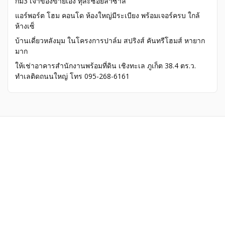
กม3 เจ้าของขายเอง ทุละซอยลาซาล
แอร์พอร์ต โฮม คอนโด ห้องใหญ่มีระเบียง พร้อมเจอร์ครบ ใกล้
ห้างเซ็
บ้านเดี่ยวหลังมุม ในโครงการปาล์ม สปริงส์ คันทรีโฮมส์ หายาก
มาก
ให้เช่าอาคารสำนักงานพร้อมที่ดิน เชิงทะเล ภูเก็ต 38.4 ตร.ว.
ทำเลติดถนนใหญ่ โทร 095-268-6161