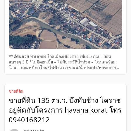
**ที่ดินสวย ทำเลทอง ใกล้เมืองเชียงราย เพียง 5 ก.ม – ผ่อน
สบายๆ 3 ปี *ไม่มีดอกเบี้ย – ไม่มีประวัติน้ำท่วม – โฉนดพร้อม
โอน – แถมฟรี ค่าโอน/ไฟฟ้าถาวร/ถนน/น้ำประปา/ท่อระบายน้ำ
– ที่ดินถมบดอัด – ที่ดินทำเลทองอยู่ใจกลางชุมชน – วิวดอยปุย
ติดแหล่งน้ำ บรรยากาศเป็นเลิศ – พิกัดบ้านด้าย ซ.3 – ห่างจาก
สถานีรถไฟเชียงราย 2 ก.ม – ห่างจากสี่แยกบ้านด้ายเพียง 500 ม.
– ห่างจากแยกดอยสะเก็นถนนบายพาสเพียง 4 ก.ม – ห่างจากห้าง
ขายที่ดิน
เซนทรัลเชียงรายเพียง 6 ก.ม – ห่างจากถนนดำสายหลัก 200
ขายที่ดิน 135 ตร.ว. บึงทับช้าง โคราช
เมตร – ที่ดินเริ่มต้น 70 ตร.ว เพียง 4×××××บ. […]
อยู่ติดกับโครงการ havana korat โทร
0940168212