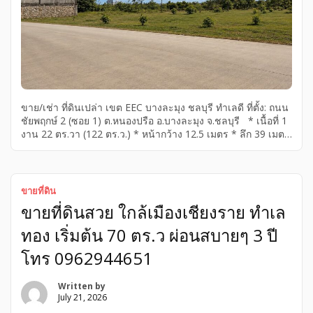
ขาย/เช่า ที่ดินเปล่า เขต EEC บางละมุง ชลบุรี ทำเลดี ที่ตั้ง: ถนน
ชัยพฤกษ์ 2 (ซอย 1) ต.หนองปรือ อ.บางละมุง จ.ชลบุรี * เนื้อที่ 1
งาน 22 ตร.วา (122 ตร.ว.) * หน้ากว้าง 12.5 เมตร * ลึก 39 เมตร
* รูปแปลงสวย สี่เหลี่ยมผืนผ้า * ที่ดินถมแล้ว ระดับเสมอถนน *
ถนนคอนกรีต เข้า-ออกสะดวก * ไฟฟ้า ประปา อินเทอร์เน็ต
พร้อม จุดเด่น – ห่างถนนชัยพฤกษ์ 2 เพียงประมาณ 330 เมตร –
[…]
ขายที่ดิน
ขายที่ดินสวย ใกล้เมืองเชียงราย ทำเล
ทอง เริ่มต้น 70 ตร.ว ผ่อนสบายๆ 3 ปี
โทร 0962944651
Written by
July 21, 2026