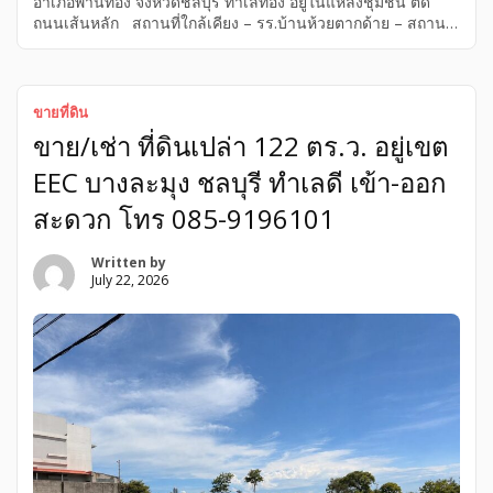
อำเภอพานทอง จังหวัดชลบุรี ทำเลทอง อยู่ในแหล่งชุมชน ติด
ถนนเส้นหลัก สถานที่ใกล้เคียง – รร.บ้านห้วยตากด้าย – สถาน
ปฏิบัติธรรมฐานหนองมะเขือ – เทศบาลตำบลหนองตำลึง – วัด
หนองตำลึง – แกรนด์แคนย่อนหนองตำลึง – โรงงานและหมู่บ้าน
จัดสรร ขาย 3,500,000 บาท ( ฟรีค่าโอน ) สนใจติดต่อ
เจ้าของ โทร 0953157555 ขายที่ดิน ชลบุรี, ขายที่ดิน
ขายที่ดิน
จังหวัดชลบุรี, ขายที่ดิน อำเภอพานทอง, ขายที่ดิน ตำบลหนอง
ขาย/เช่า ที่ดินเปล่า 122 ตร.ว. อยู่เขต
ตำลึง
EEC บางละมุง ชลบุรี ทำเลดี เข้า-ออก
สะดวก โทร 085-9196101
Written by
July 22, 2026