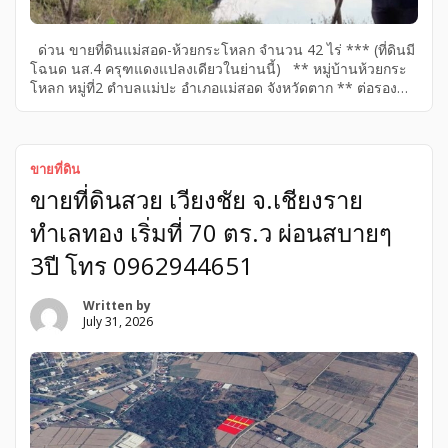
ด่วน ขายที่ดินแม่สอด-ห้วยกระโหลก จำนวน 42 ไร่ *** (ที่ดินมี
โฉนด นส.4 ครุฑแดงแปลงเดียวในย่านนี้) ** หมู่บ้านห้วยกระ
โหลก หมู่ที่2 ตำบลแม่ปะ อำเภอแม่สอด จังหวัดตาก ** ต่อรอง
ราคาได้ เจ้าของขายเอง – ห่างจากตัวเมืองแม่สอดประมาณ 3
กิโลเมตร – ห่างจากสะพานแม่น้ำเมย 6 กิโลเมตร – ถนนสร้าง
ใหม่(ลาดยาง) มาที่ที่ดิน 100 เมตร สามารถวิ่งไปตลาดแม่น้ำเมย
สอง 3.5 กิโลเมตร ถนนตัดผ่านไปถึงตัวเมืองตาก – ห่างจากท่า
ขายที่ดิน
อากาศยานนานาชาติแม่สอด 7 กิโลเมตร – ห่างจากโลตัส
ขายที่ดินสวย เวียงชัย จ.เชียงราย
แม่สอด 8 กิโลเมตร – มีสระน้ำในที่ดิน (สระใหญ่ 2 สระ) “ ไร่
ละ/1,700,000บาท (รับรองราคาถูกที่สุดในย่านนี้ […]
ทำเลทอง เริ่มที่ 70 ตร.ว ผ่อนสบายๆ
3ปี โทร 0962944651
Written by
July 31, 2026