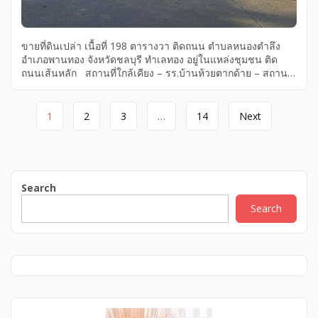
ขายที่ดินเปล่า เนื้อที่ 198 ตารางวา ติดถนน ตำบลหนองตำลึง
อำเภอพานทอง จังหวัดชลบุรี ทำเลทอง อยู่ในแหล่งชุมชน ติด
ถนนเส้นหลัก สถานที่ใกล้เคียง – รร.บ้านห้วยตากด้าย – สถาน
ปฏิบัติธรรมฐานหนองมะเขือ – เทศบาลตำบลหนองตำลึง – วัด
หนองตำลึง – แกรนด์แคนย่อนหนองตำลึง – โรงงานและหมู่บ้าน
Page
จัดสรร ขาย 3,500,000 บาท ( ฟรีค่าโอน ) สนใจติดต่อ
1
2
3
…
14
Next
เจ้าของ โทร 0953157555 ขายที่ดิน ชลบุรี, ขายที่ดิน
navigation
จังหวัดชลบุรี, ขายที่ดิน อำเภอพานทอง, ขายที่ดิน ตำบลหนอง
ตำลึง
Search
Search