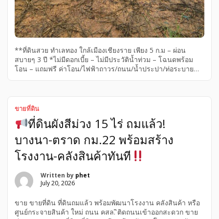
**ที่ดินสวย ทำเลทอง ใกล้เมืองเชียงราย เพียง 5 ก.ม – ผ่อน
สบายๆ 3 ปี *ไม่มีดอกเบี้ย – ไม่มีประวัติน้ำท่วม – โฉนดพร้อม
โอน – แถมฟรี ค่าโอน/ไฟฟ้าถาวร/ถนน/น้ำประปา/ท่อระบายน้ำ
– ที่ดินถมบดอัด – ที่ดินทำเลทองอยู่ใจกลางชุมชน – วิวดอยปุย
ติดแหล่งน้ำ บรรยากาศเป็นเลิศ – พิกัดบ้านด้าย ซ.3 – ห่างจาก
สถานีรถไฟเชียงราย 2 ก.ม – ห่างจากสี่แยกบ้านด้ายเพียง 500 ม.
– ห่างจากแยกดอยสะเก็นถนนบายพาสเพียง 4 ก.ม – ห่างจากห้าง
ขายที่ดิน
เซนทรัลเชียงรายเพียง 6 ก.ม – ห่างจากถนนดำสายหลัก 200
ที่ดินผังสีม่วง 15 ไร่ ถมแล้ว!
เมตร – ที่ดินเริ่มต้น 70 ตร.ว เพียง 4×××××บ. […]
บางนา-ตราด กม.22 พร้อมสร้าง
โรงงาน-คลังสินค้าทันที
Written by
phet
July 20, 2026
ขาย ขายที่ดิน ที่ดินถมแล้ว พร้อมพัฒนาโรงงาน คลังสินค้า หรือ
ศูนย์กระจายสินค้า ใหม่ ถนน คสล. ิติดถนนเข้าออกสะดวก ขาย