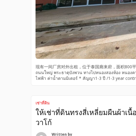
现有一间厂房对外出租，位于泰国廊来府，面积800平米，可用作库
ถนนใหญ่ พระธาตุบังพวน ทางไปหนองสองห้อง หนองคาย
ไฟฟ้า ค่าน้ำตามมิเตอร์ * สัญญา1-3 ปี /1-3 year cont
months เป็นอาคารสูง 9 เมตร กว้าง 20 เมตร ยาว 40 เม
เช่าที่ดิน
ให้เช่าที่ดินทรงสี่เหลี่ยมผืนผ้
วาโก้
Written by