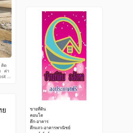
ติด
ท ค่า
osit 2
ทย
ขายที่ดิน
คอนโด
ตึก-อาคาร
ตึกแถว-อาคารพาณิชย์