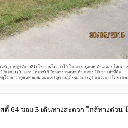
ญกรุง(เจริญราษฎร์7แยก21) โรงงานไทยวาโก้ ใจกลางกรุงเทพ ทำเลทอง ให้เช่า เ
าษฎร์7แยก21) โรงงานไทยวาโก้ ใจกลางกรุงเทพ ทำเลทอง ให้เช่า เช่าที่ดิน
ยู่ใจกลางกรุงเทพ อยู่ติดถนนเจริญราษฎร์7 ซอยประดู่1 แขวงบางโคล่ เขต
15เมตร ลึก10.5เมตร เนื้อที่เท่ากับประมาณ 53 ตร.วา สามารถเข้าออกได้3ทา
ญราษฎร์ 3.)เข้าออกทางเชิงสะพานพระราม9(สะพานแขวน) ดังกล่าวแล้วที่
นชุมชนจำนวนมาก มีตึกแถวรายล้อมมากมาย และ ยังมีกลุ่มบ้านจัดสรร อพาร์ท
โรงงานไทยวาโก้2แห่ง(มีคนงานหลายพันคน) ,โรงงานบางกอกรับเบอร์ ผลิตรอง
ัญใจกลางกรุงเทพดังนี้ 1.ห้างเซ็นทรัลพระรามสาม โลตัสพระรามสาม ห้างโ
สวัสดิ์ 64 ซอย 3 เดินทางสะดวก ใกล้ทางด่วน 