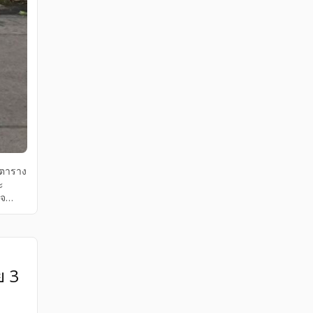
 ตาราง
ะ
็จ
ย 3