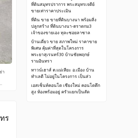
ที่ดินสมุทรปราการ พระสมุทรเจดีย์
ขายเท่าราคาประเมิน
ที่ดิน ขาย ขายที่ดินบางนา พร้อมสิ่ง
ปลูกสร้าง ที่ดินบางนา-ตราดกม3
เจ้าของขายเอง ทุละซอยลาซาล
บ้านเดี่ยว ขาย สภาพใหม่ ราคาขาย
พิเศษ คุ้มค่าที่สุดในโครงการ
พระยาสุเรนทร์30 บ้านชัยพฤกษ์
รามอินทรา
ทาวน์เฮาส์ ต.แม่เหียะ อ.เมือง บ้าน
ช่า
ทำเลดี ไม่อยู่ในโครงการ เป็นส่ว
เอสเซ็นท์คอนโด เชียงใหม่ คอนโดตึก
งคือ
สูง ห้องพร้อมอยู่ ครัวแยกเป็นสัด
ดิน
เม้นท์
เท้าไน
ฮมโปร
โทร