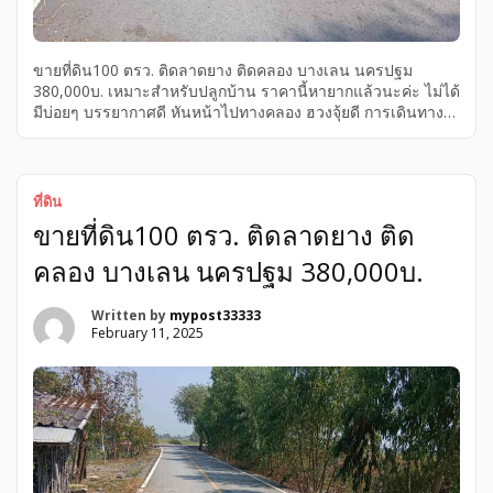
ขายที่ดิน100 ตรว. ติดลาดยาง ติดคลอง บางเลน นครปฐม
380,000บ. เหมาะสำหรับปลูกบ้าน ราคานี้หายากแล้วนะค่ะ ไม่ได้
มีบ่อยๆ บรรยากาศดี หันหน้าไปทางคลอง ฮวงจุ้ยดี การเดินทาง
สะดวก ติดถนนลาดยาง หน้ากว้าง 35ม. ถมไว้บ้างแล้ว ต.บางไทร
ป่า อ.บางเลน จ.นครปฐม สาธารณูปโภค น้ำไฟ มีพร้อม ราคานี้
ฟรีโอน สถานที่ใกล้เคียง วัดบางไผ่นารถ / โลตัสบางเลน / สน. /
โรงพยาบาล / โรงเรียน /ตลาด /ศูนย์ราชการ สนใจโทร/ไลน์
ที่ดิน
088-6944822 #ขายที่ถูก #ขายที่บางเลน #ขายที่นครปฐม #ขาย
ขายที่ดิน100 ตรว. ติดลาดยาง ติด
ที่100ตรว.
คลอง บางเลน นครปฐม 380,000บ.
Written by
mypost33333
February 11, 2025