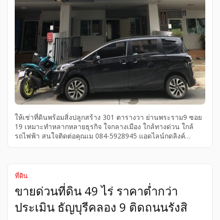
ให้เช่าที่ดินพร้อมสิ่งปลูกสร้าง 301 ตารางวา ย่านพระราม9 ซอย
19 เหมาะทำหลากหลายธุรกิจ ใจกลางเมือง ใกล้ทางด่วน ใกล้
รถไฟฟ้า สนใจติดต่อคุณเม 084-5928945 แอดไลน์กดลิงค์
https://line.me/ti/p/oBYb50Pd1R ค่าเช่า 300,000 บาทต่อเดือน
(ไม่รวมภาษี) ให้เช่าที่ดินพร้อมสิ่งปลูกสร้าง 300 ตารางวา หน้า
กว้าง 28 เมตร ลึก 43 เมตร พื้นที่ใช้สอยประมาณ 1,300 ตาราง
เมตร เดิมสนามฟุตซอลหญ้าเทียมในร่ม ตัวอาคาร 3 ชั้น พร้อม
ที่ดิน
ห้องน้ำ มีที่จอดรถใต้อาคาร 10-12 คัน ที่ดินตั้งอยู่ใจกลางเมืองขา
ขายด่วนที่ดิน 49 ไร่ ราคาต่ำกว่า
ออก (แยกพระราม9ตัดเลียบทางด่วน) มีผู้สัญจรจำนวนมาก
เหมาะทำธุรกิจได้หลากหลาย ใกล้แหล่งชุมชนหนาแน่นที่มีกำลัง
ประเมิน ธัญบุรีคลอง 9 ติดถนนรังสิ
ซื้อสูง อาทิ เอกมัย ทองหล่อ สุขุมวิท RCA ซอยศูนย์วิจัย พระราม9
เหม่งจ๋าย ทาวน์อินทาวน์ โรงเรียนนานาชาติ ใกล้แหล่งธุรกิจ