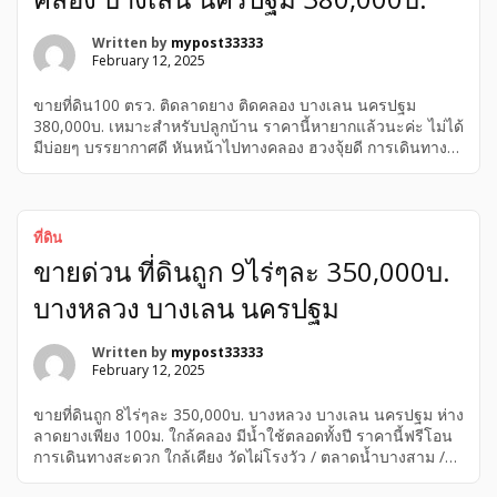
Written by
mypost33333
February 12, 2025
ขายที่ดิน100 ตรว. ติดลาดยาง ติดคลอง บางเลน นครปฐม
380,000บ. เหมาะสำหรับปลูกบ้าน ราคานี้หายากแล้วนะค่ะ ไม่ได้
มีบ่อยๆ บรรยากาศดี หันหน้าไปทางคลอง ฮวงจุ้ยดี การเดินทาง
สะดวก ติดถนนลาดยาง หน้ากว้าง 35ม. ถมไว้บ้างแล้ว ต.บางไทร
ป่า อ.บางเลน จ.นครปฐม สาธารณูปโภค น้ำไฟ มีพร้อม ราคานี้
ฟรีโอน สถานที่ใกล้เคียง วัดบางไผ่นารถ / โลตัสบางเลน / สน. /
โรงพยาบาล / โรงเรียน /ตลาด /ศูนย์ราชการ สนใจโทร/ไลน์
ที่ดิน
088-6944822 #ขายที่ถูก #ขายที่บางเลน #ขายที่นครปฐม #ขาย
ขายด่วน ที่ดินถูก 9ไร่ๆละ 350,000บ.
ที่100ตรว.
บางหลวง บางเลน นครปฐม
Written by
mypost33333
February 12, 2025
ขายที่ดินถูก 8ไร่ๆละ 350,000บ. บางหลวง บางเลน นครปฐม ห่าง
ลาดยางเพียง 100ม. ใกล้คลอง มีน้ำใช้ตลอดทั้งปี ราคานี้ฟรีโอน
การเดินทางสะดวก ใกล้เคียง วัดไผ่โรงวัว / ตลาดน้ำบางสาม /
ตลาด / โรงเรียน / รพ. ที่ดินเหมาะสำหรับทำการเกษตร สอบถาม